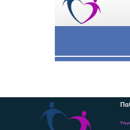
Πα
Υπερ