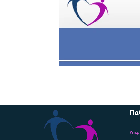
Πα
Υπερ